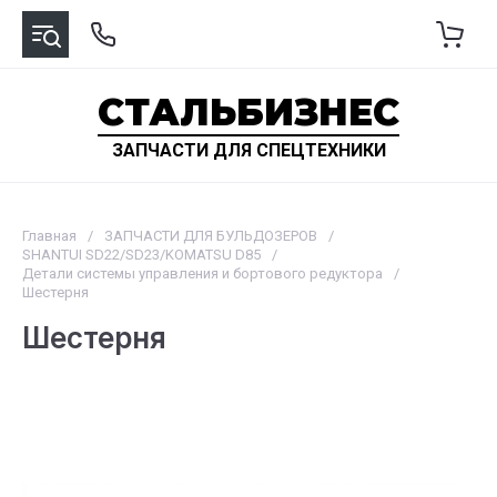
СТАЛЬБИЗНЕС
ЗАПЧАСТИ ДЛЯ СПЕЦТЕХНИКИ
Главная
/
ЗАПЧАСТИ ДЛЯ БУЛЬДОЗЕРОВ
/
SHANTUI SD22/SD23/KOMATSU D85
/
Детали системы управления и бортового редуктора
/
Шестерня
Шестерня